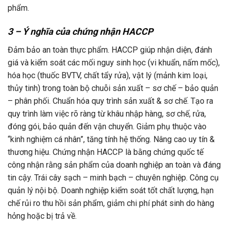
phẩm.
3 – Ý nghĩa của chứng nhận HACCP
Đảm bảo an toàn thực phẩm. HACCP giúp nhận diện, đánh
giá và kiểm soát các mối nguy sinh học (vi khuẩn, nấm mốc),
hóa học (thuốc BVTV, chất tẩy rửa), vật lý (mảnh kim loại,
thủy tinh) trong toàn bộ chuỗi sản xuất – sơ chế – bảo quản
– phân phối. Chuẩn hóa quy trình sản xuất & sơ chế. Tạo ra
quy trình làm việc rõ ràng từ khâu nhập hàng, sơ chế, rửa,
đóng gói, bảo quản đến vận chuyển. Giảm phụ thuộc vào
“kinh nghiệm cá nhân”, tăng tính hệ thống. Nâng cao uy tín &
thương hiệu. Chứng nhận HACCP là bằng chứng quốc tế
công nhận rằng sản phẩm của doanh nghiệp an toàn và đáng
tin cậy. Trái cây sạch – minh bạch – chuyên nghiệp. Công cụ
quản lý nội bộ. Doanh nghiệp kiểm soát tốt chất lượng, hạn
chế rủi ro thu hồi sản phẩm, giảm chi phí phát sinh do hàng
hỏng hoặc bị trả về.