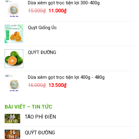
Dừa xiêm gọt trọc tiện lợi 300-400g
15.000
₫
11.000
₫
Quýt Giống Úc
QUÝT ĐƯỜNG
Dừa xiêm gọt trọc tiện lợi 400g - 480g
16.000
₫
13.500
₫
BÀI VIẾT – TIN TỨC
16
TÁO PHÌ ĐIỀN
Th12
16
QUÝT ĐƯỜNG
Th12