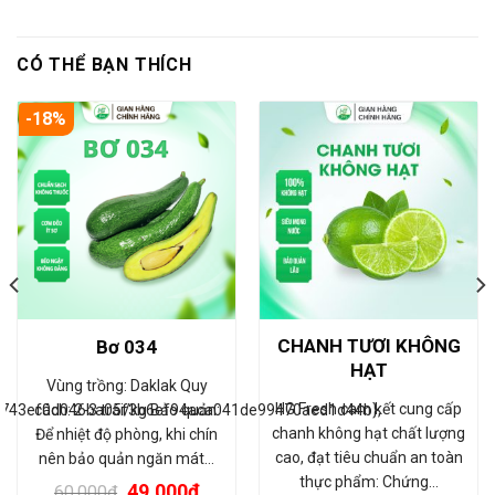
CÓ THỂ BẠN THÍCH
-18%
CHANH TƯƠI KHÔNG
Bơ 034
HẠT
Vùng trồng: Daklak Quy
HG Fresh cam kết cung cấp
743ef0d046ba05f3b6ef94aca041de99470aed1d44b},
cách: 2-3 trái/kg Bảo quản:
chanh không hạt chất lượng
Để nhiệt độ phòng, khi chín
cao, đạt tiêu chuẩn an toàn
nên bảo quản ngăn mát…
thực phẩm: Chứng…
49.000
₫
60.000
₫