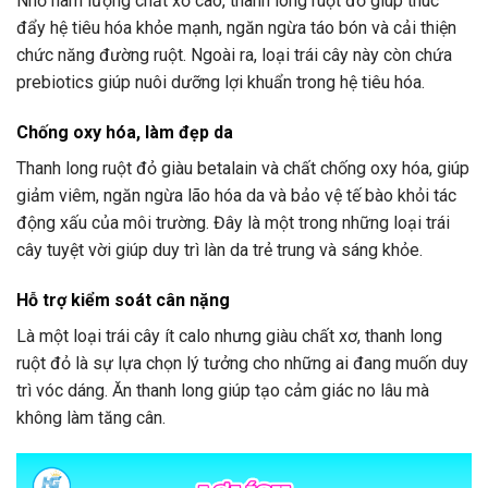
Nhờ hàm lượng chất xơ cao, thanh long ruột đỏ giúp thúc
đẩy hệ tiêu hóa khỏe mạnh, ngăn ngừa táo bón và cải thiện
chức năng đường ruột. Ngoài ra, loại trái cây này còn chứa
prebiotics giúp nuôi dưỡng lợi khuẩn trong hệ tiêu hóa.
Chống oxy hóa, làm đẹp da
Thanh long ruột đỏ giàu betalain và chất chống oxy hóa, giúp
giảm viêm, ngăn ngừa lão hóa da và bảo vệ tế bào khỏi tác
động xấu của môi trường. Đây là một trong những loại trái
cây tuyệt vời giúp duy trì làn da trẻ trung và sáng khỏe.
Hỗ trợ kiểm soát cân nặng
Là một loại trái cây ít calo nhưng giàu chất xơ, thanh long
ruột đỏ là sự lựa chọn lý tưởng cho những ai đang muốn duy
trì vóc dáng. Ăn thanh long giúp tạo cảm giác no lâu mà
không làm tăng cân.