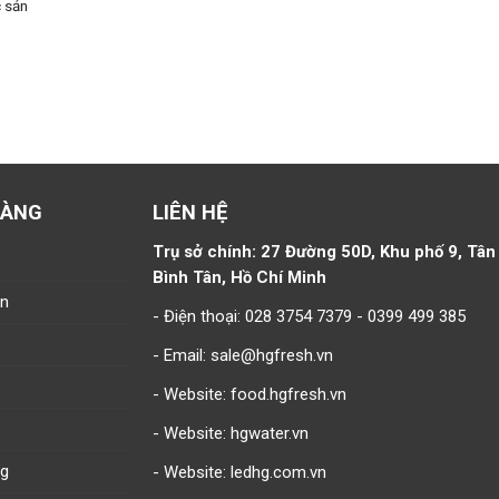
 sản
HÀNG
LIÊN HỆ
Trụ sở chính: 27 Đường 50D, Khu phố 9, Tân
Bình Tân, Hồ Chí Minh
án
- Điện thoại: 028 3754 7379 - 0399 499 385
- Email:
sale@hgfresh.vn
- Website: food.hgfresh.vn
- Website: hgwater.vn
ng
- Website: ledhg.com.vn