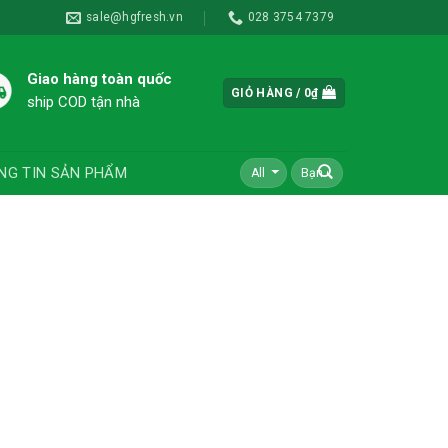
sale@hgfresh.vn
028 3754 7379
Giao hàng toàn quốc
GIỎ HÀNG /
0
₫
ship COD tận nhà
NG TIN SẢN PHẨM