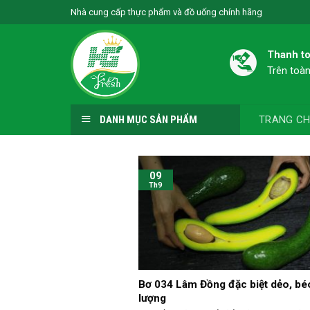
Skip
Nhà cung cấp thực phẩm và đồ uống chính hãng
to
content
Thanh to
Trên toà
TRANG C
DANH MỤC SẢN PHẨM
09
Th9
Bơ 034 Lâm Đồng đặc biệt dẻo, béo
lượng