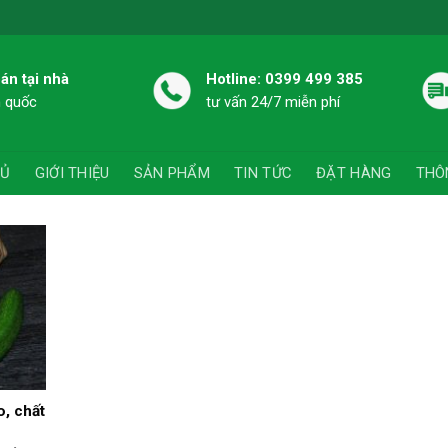
án tại nhà
Hotline: 0399 499 385
n quốc
tư vấn 24/7 miễn phí
HỦ
GIỚI THIỆU
SẢN PHẨM
TIN TỨC
ĐẶT HÀNG
THÔ
, chất